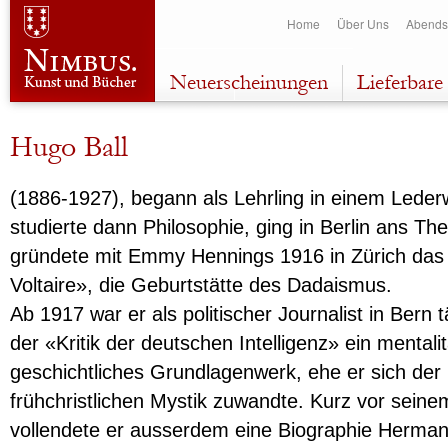
Dir
Home
Über Uns
Abends
zu
Inha
Neuerscheinungen
Lieferbare 
Hugo Ball
(1886-1927), begann als Lehrling in einem Leder
studierte dann Philosophie, ging in Berlin ans Th
gründete mit Emmy Hennings 1916 in Zürich das
Voltaire», die Geburtstätte des Dadaismus.
Ab 1917 war er als politischer Journalist in Bern t
der «Kritik der deutschen Intelligenz» ein mentalit
geschichtliches Grundlagenwerk, ehe er sich der
frühchristlichen Mystik zuwandte. Kurz vor seine
vollendete er ausserdem eine Biographie Herma