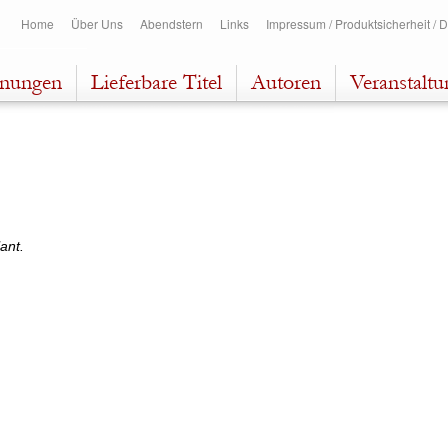
Direkt
Home
Über Uns
Abendstern
Links
Impressum / Produktsicherheit / 
zum
Inhalt
inungen
Lieferbare Titel
Autoren
Veranstalt
ant.