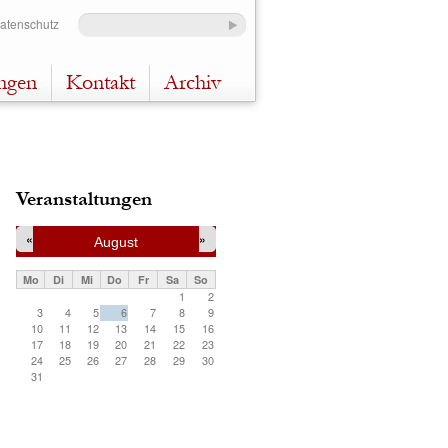
Datenschutz
ungen
Kontakt
Archiv
Veranstaltungen
«
»
August
Mo
Di
Mi
Do
Fr
Sa
So
1
2
3
4
5
6
7
8
9
10
11
12
13
14
15
16
17
18
19
20
21
22
23
24
25
26
27
28
29
30
31