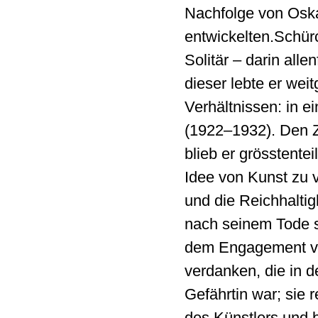
Nachfolge von Os
entwickelten.Schür
Solitär – darin all
dieser lebte er we
Verhältnissen: in e
(1922–1932). Den Z
blieb er grösstentei
Idee von Kunst zu 
und die Reichhaltig
nach seinem Tode si
dem Engagement vo
verdanken, die in d
Gefährtin war; sie 
des Künstlers und