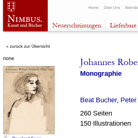
Dir
Home
Über Uns
Abends
zu
Inha
Neuerscheinungen
Lieferbare 
« zurück zur Übersicht
none
Johannes Robe
Monographie
Beat Bucher
,
Peter
260 Seiten
150 Illustrationen