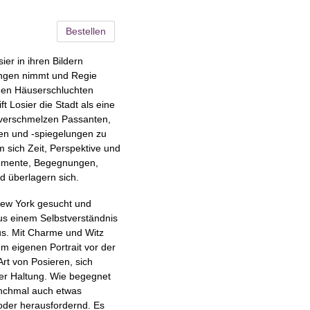
Bestellen
ier in ihren Bildern
tungen nimmt und Regie
hohen Häuserschluchten
ft Losier die Stadt als eine
g verschmelzen Passanten,
ten und -spiegelungen zu
 sich Zeit, Perspektive und
omente, Begegnungen,
 überlagern sich.
 New York gesucht und
us einem Selbstverständnis
us. Mit Charme und Witz
em eigenen Portrait vor der
rt von Posieren, sich
hter Haltung. Wie begegnet
anchmal auch etwas
t oder herausfordernd. Es