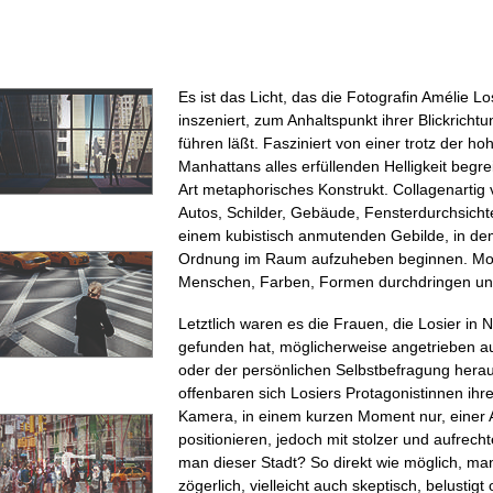
Es ist das Licht, das die Fotografin Amélie Los
inszeniert, zum Anhaltspunkt ihrer Blickrich
führen läßt. Fasziniert von einer trotz der 
Manhattans alles erfüllenden Helligkeit begrei
Art metaphorisches Konstrukt. Collagenarti
Autos, Schilder, Gebäude, Fensterdurchsich
einem kubistisch anmutenden Gebilde, in dem
Ordnung im Raum aufzuheben beginnen. M
Menschen, Farben, Formen durchdringen und
Letztlich waren es die Frauen, die Losier in
gefunden hat, möglicherweise angetrieben a
oder der persönlichen Selbstbefragung hera
offenbaren sich Losiers Protagonistinnen ihr
Kamera, in einem kurzen Moment nur, einer A
positionieren, jedoch mit stolzer und aufrec
man dieser Stadt? So direkt wie möglich, m
zögerlich, vielleicht auch skeptisch, belustig