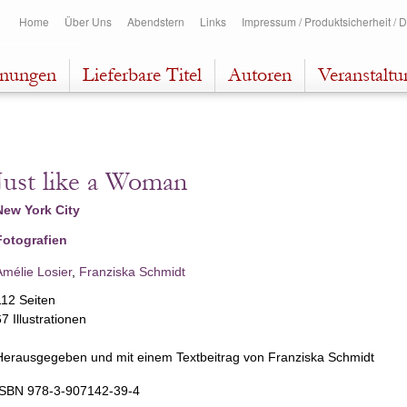
Direkt
Home
Über Uns
Abendstern
Links
Impressum / Produktsicherheit / 
zum
Inhalt
inungen
Lieferbare Titel
Autoren
Veranstalt
Just like a Woman
New York City
Fotografien
Amélie Losier
,
Franziska Schmidt
112 Seiten
7 Illustrationen
Herausgegeben und mit einem Textbeitrag von Franziska Schmidt
ISBN 978-3-907142-39-4