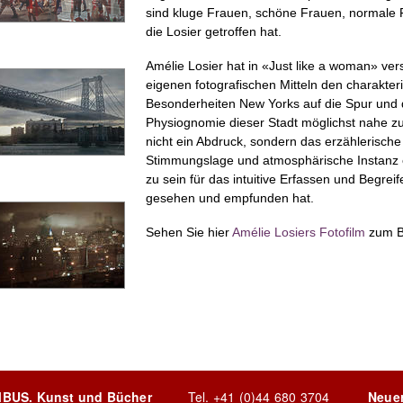
sind kluge Frauen, schöne Frauen, normale 
die Losier getroffen hat.
Amélie Losier hat in «Just like a woman» ver
eigenen fotografischen Mitteln den charakte
Besonderheiten New Yorks auf die Spur und 
Physiognomie dieser Stadt möglichst nahe z
nicht ein Abdruck, sondern das erzählerisch
Stimmungslage und atmosphärische Instanz 
zu sein für das intuitive Erfassen und Begreif
gesehen und empfunden hat.
Sehen Sie hier
Amélie Losiers Fotofilm
zum B
MBUS. Kunst und Bücher
Tel.
+41 (0)44 680 3704
Neue