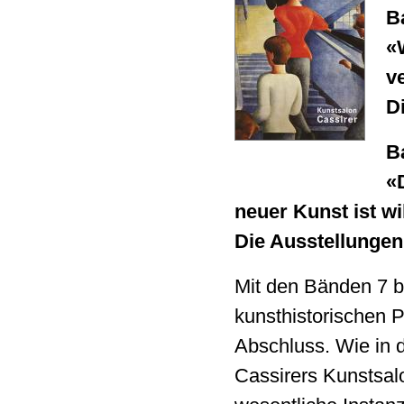
B
«
v
D
B
«
neuer Kunst ist wi
Die Ausstellunge
Mit den Bänden 7 bi
kunsthistorischen 
Abschluss. Wie in d
Cassirers Kunstsalo