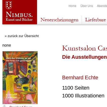
Dir
Home
Über Uns
Abends
zu
Inha
Neuerscheinungen
Lieferbare 
« zurück zur Übersicht
none
Kunstsalon Cas
Die Ausstellunge
Bernhard Echte
1100 Seiten
1000 Illustrationen