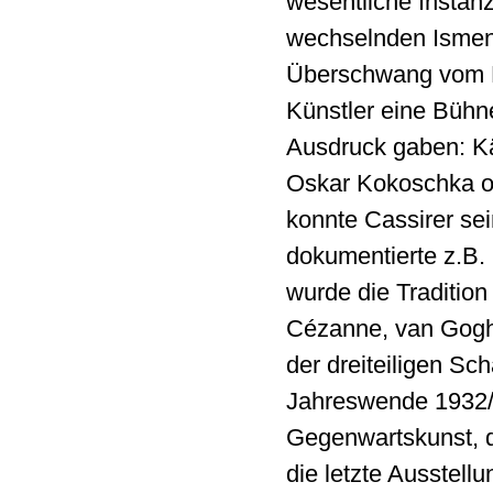
wesentliche Instan
wechselnden Ismen 
Überschwang vom He
Künstler eine Büh
Ausdruck gaben: Kä
Oskar Kokoschka o
konnte Cassirer se
dokumentierte z.B.
wurde die Traditio
Cézanne, van Gogh 
der dreiteiligen S
Jahreswende 1932/3
Gegenwartskunst, 
die letzte Ausstellu