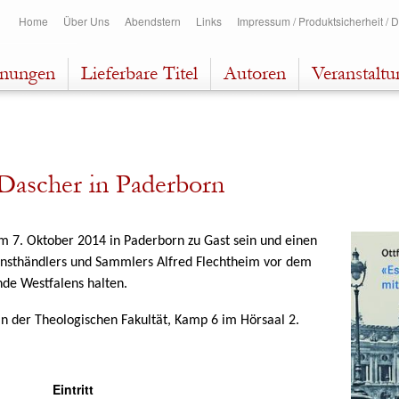
Direkt
Home
Über Uns
Abendstern
Links
Impressum / Produktsicherheit / 
zum
Inhalt
inungen
Lieferbare Titel
Autoren
Veranstalt
 Dascher in Paderborn
 7. Oktober 2014 in Paderborn zu Gast sein und einen
unsthändlers und Sammlers Alfred Flechtheim vor dem
de Westfalens halten.
in der Theologischen Fakultät, Kamp 6 im Hörsaal 2.
Eintritt