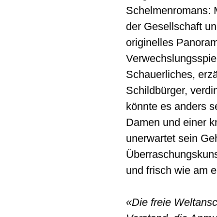
Schelmenromans: Mi
der Gesellschaft un
originelles Panoram
Verwechslungsspiel
Schauerliches, erzä
Schildbürger, verdi
könnte es anders se
Damen und einer kn
unerwartet sein Ge
Überraschungskunst
und frisch wie am e
«Die freie Weltans