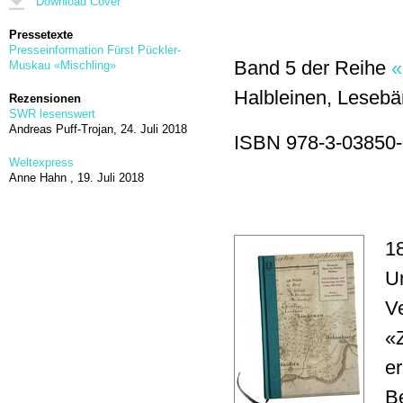
Download Cover
Pressetexte
Presseinformation Fürst Pückler-
Band 5 der Reihe
«
Muskau «Mischling»
Halbleinen, Leseb
Rezensionen
SWR lesenswert
Andreas Puff-Trojan,
24. Juli 2018
ISBN 978-3-03850-
Weltexpress
Anne Hahn ,
19. Juli 2018
18
Un
V
«
er
B