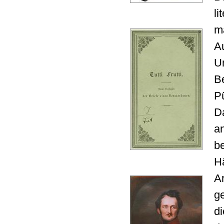
li
m
A
Un
Be
Pü
Da
a
b
Hä
Ar
ge
di