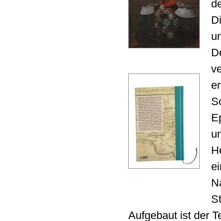
de
Di
u
D
ve
e
S
E
un
H
e
Na
S
Aufgebaut ist der 