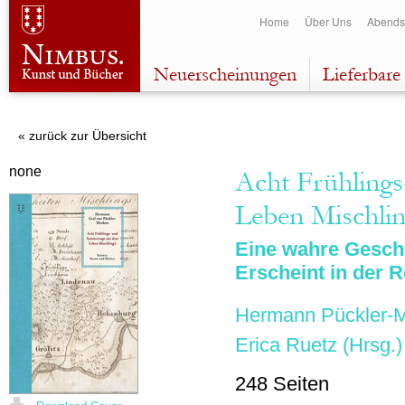
Dir
Home
Über Uns
Abends
zu
Inha
Neuerscheinungen
Lieferbare 
« zurück zur Übersicht
none
Acht Frühling
Leben Mischlin
Eine wahre Geschi
Erscheint in der 
Hermann Pückler-
Erica Ruetz
(Hrsg.)
248 Seiten