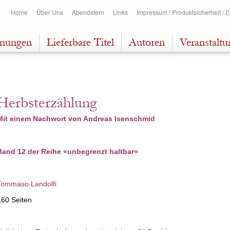
Direkt
Home
Über Uns
Abendstern
Links
Impressum / Produktsicherheit / 
zum
Inhalt
inungen
Lieferbare Titel
Autoren
Veranstalt
Herbsterzählung
Mit einem Nachwort von Andreas Isenschmid
Band 12 der Reihe «unbegrenzt haltbar»
Tommaso Landolfi
160 Seiten