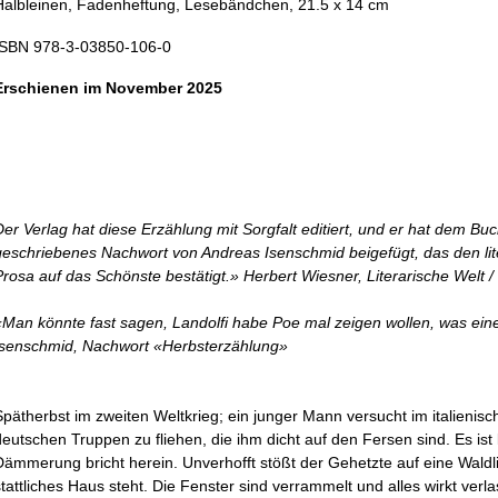
Halbleinen, Fadenheftung, Lesebändchen, 21.5 x 14 cm
ISBN 978-3-03850-106-0
Erschienen im November 2025
Der Verlag hat diese Erzählung mit Sorgfalt editiert, und er hat dem Bu
geschriebenes Nachwort von Andreas Isenschmid beigefügt, das den lit
Prosa auf das Schönste bestätigt.» Herbert Wiesner, Literarische Welt 
«Man könnte fast sagen, Landolfi habe Poe mal zeigen wollen, was eine
Isenschmid, Nachwort «Herbsterzählung»
Spätherbst im zweiten Weltkrieg; ein junger Mann versucht im italienis
deutschen Truppen zu fliehen, die ihm dicht auf den Fersen sind. Es ist 
Dämmerung bricht herein. Unverhofft stößt der Gehetzte auf eine Waldli
stattliches Haus steht. Die Fenster sind verrammelt und alles wirkt ver