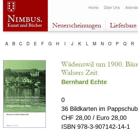
Dir
Home
Über Uns
Abends
zu
Inha
Neuerscheinungen
Lieferbare 
A
B
C
D
E
F
G
H
I
J
K
L
M
N
O
P
Q
R
Wädenswil um 1900. Bäre
Walsers Zeit
Bernhard Echte
0
36 Bildkarten im Pappschub
CHF 28,00 / Euro 28,00
ISBN 978-3-907142-14-1