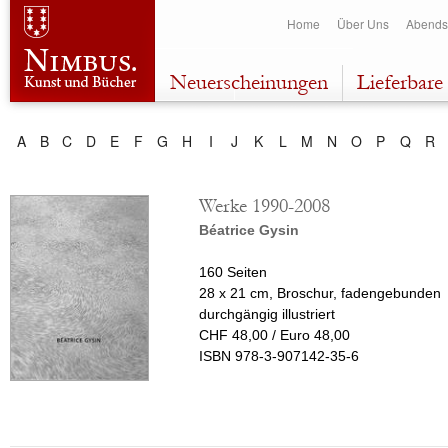
Dir
Home
Über Uns
Abends
zu
Inha
Neuerscheinungen
Lieferbare 
A
B
C
D
E
F
G
H
I
J
K
L
M
N
O
P
Q
R
Werke 1990-2008
Béatrice Gysin
160 Seiten
28 x 21 cm, Broschur, fadengebunden
durchgängig illustriert
CHF 48,00 / Euro 48,00
ISBN 978-3-907142-35-6