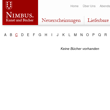
Dir
Home
Über Uns
Abends
zu
Inha
Neuerscheinungen
Lieferbare 
A
B
C
D
E
F
G
H
I
J
K
L
M
N
O
P
Q
R
Keine Bücher vorhanden