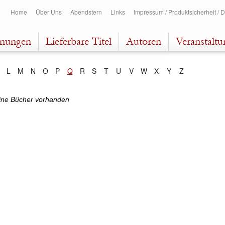
Direkt
Home
Über Uns
Abendstern
Links
Impressum / Produktsicherheit / 
zum
Inhalt
inungen
Lieferbare Titel
Autoren
Veranstalt
L
M
N
O
P
Q
R
S
T
U
V
W
X
Y
Z
ine Bücher vorhanden