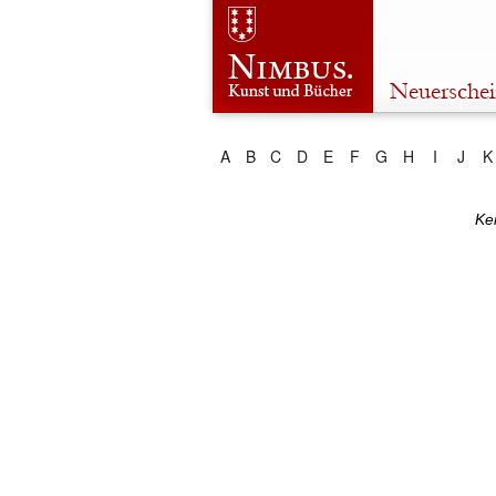
Neuersche
A
B
C
D
E
F
G
H
I
J
K
Ke