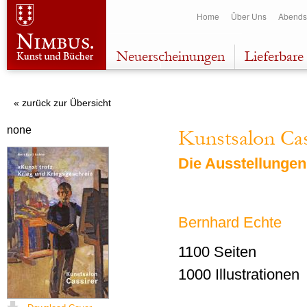
Dir
Home
Über Uns
Abends
zu
Inha
Neuerscheinungen
Lieferbare 
« zurück zur Übersicht
none
Kunstsalon Cas
Die Ausstellunge
Bernhard Echte
1100 Seiten
1000 Illustrationen