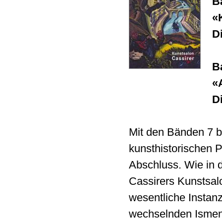
B
«
D
B
«
D
Mit den Bänden 7 bi
kunsthistorischen 
Abschluss. Wie in d
Cassirers Kunstsalo
wesentliche Instan
wechselnden Ismen 