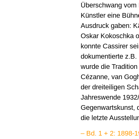
Überschwang vom He
Künstler eine Büh
Ausdruck gaben: Kä
Oskar Kokoschka o
konnte Cassirer se
dokumentierte z.B.
wurde die Traditio
Cézanne, van Gogh 
der dreiteiligen S
Jahreswende 1932/3
Gegenwartskunst, 
die letzte Ausstellu
– Bd. 1 + 2: 1898-